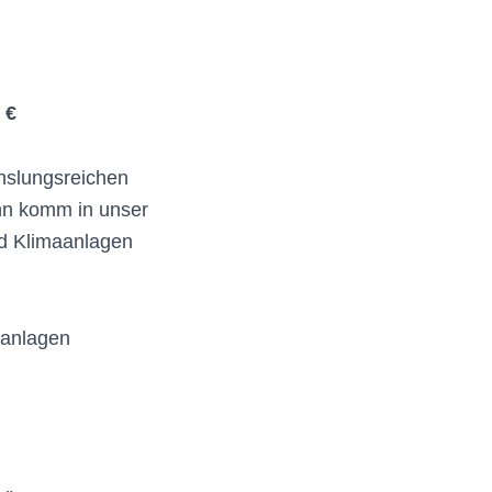
 €
hslungsreichen
nn komm in unser
nd Klimaanlagen
aanlagen