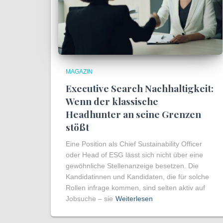
MAGAZIN
Executive Search Nachhaltigkeit:
Wenn der klassische
Headhunter an seine Grenzen
stößt
Eine Position als Chief Sustainability Officer
oder Head of ESG lässt sich nicht über eine
gewöhnliche Stellenanzeige besetzen. Die
Kandidatinnen und Kandidaten, die für solche
Rollen infrage kommen, sind selten aktiv auf
Jobsuche – sie
Weiterlesen