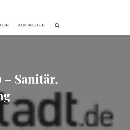
LOGIN
JOB/S ANLEGEN
– Sanitär,
ng