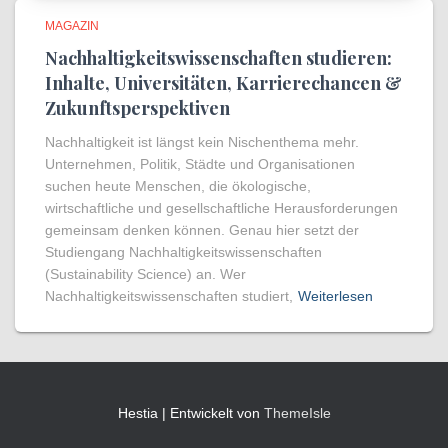
MAGAZIN
Nachhaltigkeitswissenschaften studieren:
Inhalte, Universitäten, Karrierechancen &
Zukunftsperspektiven
Nachhaltigkeit ist längst kein Nischenthema mehr.
Unternehmen, Politik, Städte und Organisationen
suchen heute Menschen, die ökologische,
wirtschaftliche und gesellschaftliche Herausforderungen
gemeinsam denken können. Genau hier setzt der
Studiengang Nachhaltigkeitswissenschaften
(Sustainability Science) an. Wer
Nachhaltigkeitswissenschaften studiert,
Weiterlesen
Hestia | Entwickelt von
ThemeIsle