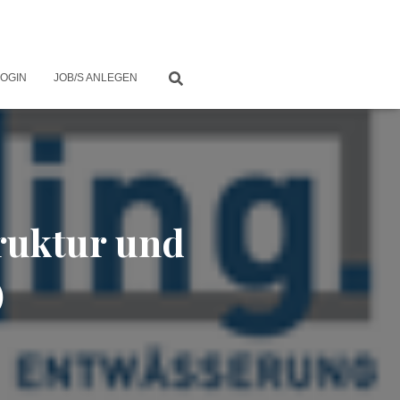
LOGIN
JOB/S ANLEGEN
truktur und
)