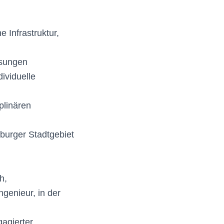
 Infrastruktur,
ösungen
ividuelle
plinären
urger Stadtgebiet
h,
genieur, in der
gagierter