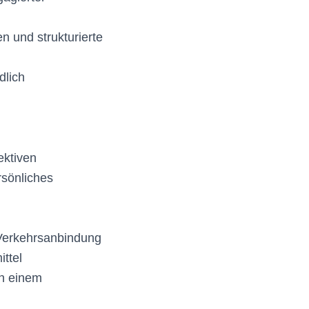
n und strukturierte
dlich
ektiven
rsönliches
 Verkehrsanbindung
ittel
in einem