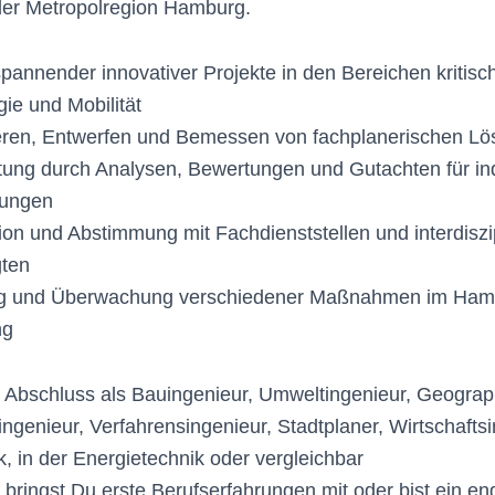
der Metropolregion Ham­burg.
pannender innovativer Projekte in den Bereichen kritische
ie und Mobilität
eren, Entwerfen und Bemessen von fachplanerischen L
ung durch Analysen, Bewertungen und Gutachten für ind
lungen
ion und Abstimmung mit Fachdienststellen und interdiszi
gten
ng und Überwachung verschiedener Maßnahmen im Hamb
ng
 Abschluss als Bauingenieur, Umweltingenieur, Geograp
genieur, Verfahrensingenieur, Stadtplaner, Wirtschaftsin
, in der Energietechnik oder vergleichbar
bringst Du erste Berufserfahrungen mit oder bist ein en