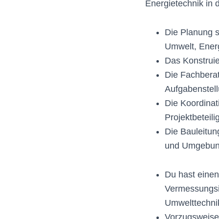
Energietechnik in 
Die Planung s
Umwelt, Energ
Das Konstrui
Die Fachberat
Aufgabenstel
Die Koordinat
Projektbeteili
Die Bauleitu
und Umgebu
Du hast einen
Vermessungsin
Umwelttechnik
Vorzugsweise 