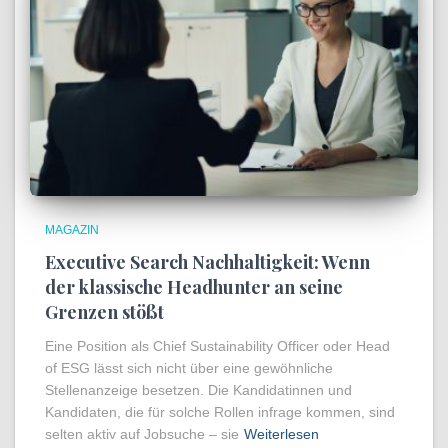
MAGAZIN
Executive Search Nachhaltigkeit: Wenn
der klassische Headhunter an seine
Grenzen stößt
Eine Position als Chief Sustainability Officer oder Head
of ESG lässt sich nicht über eine gewöhnliche
Stellenanzeige besetzen. Die Kandidatinnen und
Kandidaten, die für solche Rollen infrage kommen, sind
selten aktiv auf Jobsuche – sie
Weiterlesen