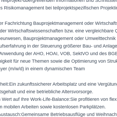
Teilprojekt-übergreifenden Informationen und Schnittstel
s Risikomanagement bei teilprojektspezifischen Projekti
er Fachrichtung Bauprojektmanagement oder Wirtschaft
oder Wirtschaftswissenschaften bzw. eine vergleichbare Q
ieurwesen, Bauprojektmanagement oder Umwelttechnik
ufserfahrung in der Steuerung größerer Bau- und Anlag
er Anwendung der AHO, HOAI, VOB, SektVO und des BG
igkeit für neue Themen sowie die Optimierung von Stru
yer (m/w/d) in einem dynamischen Team
rheit:Ein zukunftssicherer Arbeitsplatz und eine Vergütu
sgehalt und eine betriebliche Altersvorsorge.
Wert auf Ihre Work-Life-Balance:Sie profitieren von flex
m mobilen Arbeiten sowie kostenlosen Parkplätzen.
 Austausch:Gemeinsame Betriebsausflüge und Weihnachts