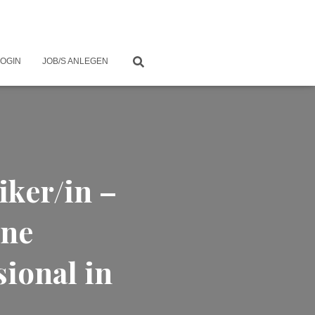
LOGIN
JOB/S ANLEGEN
iker/in –
hne
ional in