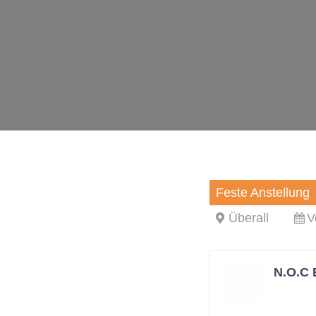
Feste Anstellung
Überall
V
N.O.C 