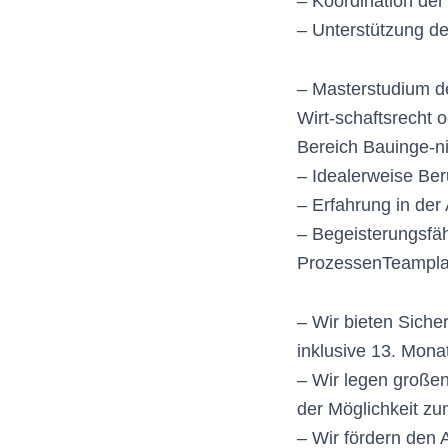
– Koordination der 
– Unterstützung de
– Masterstudium d
Wirt-schaftsrecht 
Bereich Bauinge-n
– Idealerweise Ber
– Erfahrung in d
– Begeisterungsfäh
ProzessenTeampla
– Wir bieten Siche
inklusive 13. Monat
– Wir legen großen 
der Möglichkeit zu
– Wir fördern den