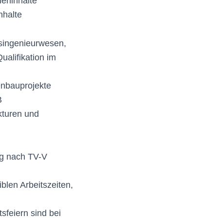
leninhalte
nhalte
singenieurwesen,
ualifikation im
enbauprojekte
B
kturen und
ng nach TV-V
iblen Arbeitszeiten,
feiern sind bei