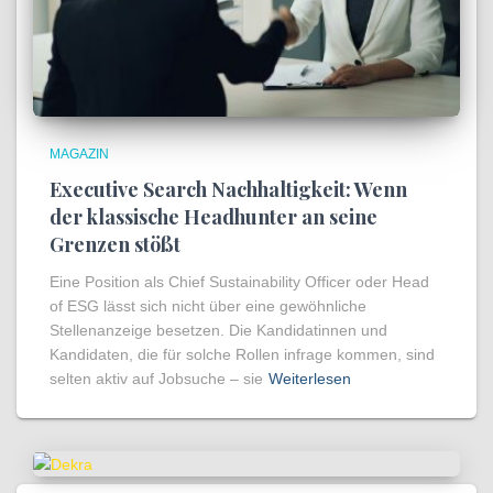
MAGAZIN
Executive Search Nachhaltigkeit: Wenn
der klassische Headhunter an seine
Grenzen stößt
Eine Position als Chief Sustainability Officer oder Head
of ESG lässt sich nicht über eine gewöhnliche
Stellenanzeige besetzen. Die Kandidatinnen und
Kandidaten, die für solche Rollen infrage kommen, sind
selten aktiv auf Jobsuche – sie
Weiterlesen