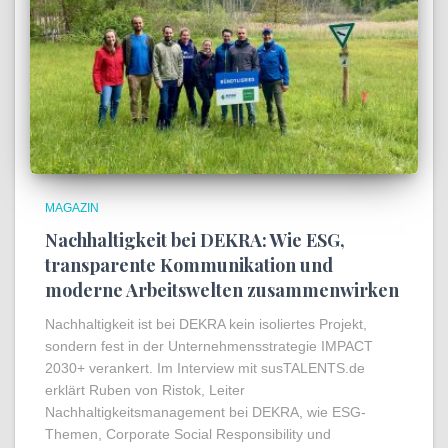
MAGAZIN
Nachhaltigkeit bei DEKRA: Wie ESG,
transparente Kommunikation und
moderne Arbeitswelten zusammenwirken
Nachhaltigkeit ist bei DEKRA kein isoliertes Projekt,
sondern fest in der Unternehmensstrategie IMPACT
2030+ verankert. Im Interview mit susTALENTS.de
erklärt Ruben von Ristok, Leiter
Nachhaltigkeitsmanagement bei DEKRA, wie ESG-
Themen, Corporate Social Responsibility und