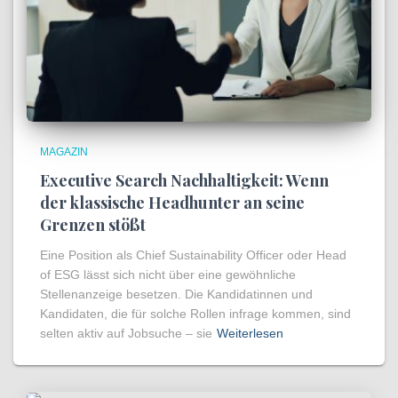
MAGAZIN
Executive Search Nachhaltigkeit: Wenn
der klassische Headhunter an seine
Grenzen stößt
Eine Position als Chief Sustainability Officer oder Head
of ESG lässt sich nicht über eine gewöhnliche
Stellenanzeige besetzen. Die Kandidatinnen und
Kandidaten, die für solche Rollen infrage kommen, sind
selten aktiv auf Jobsuche – sie
Weiterlesen