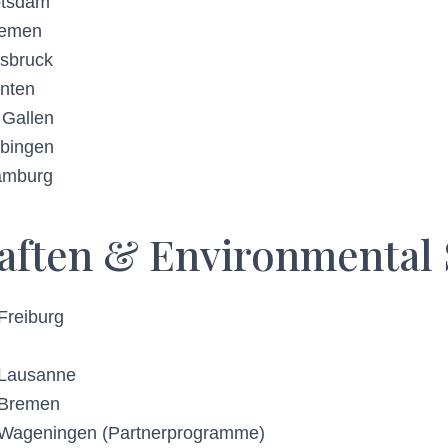
Potsdam
Bremen
nsbruck
rnten
. Gallen
übingen
Hamburg
ften & Environmental 
Freiburg
 Lausanne
t Bremen
t Wageningen (Partnerprogramme)