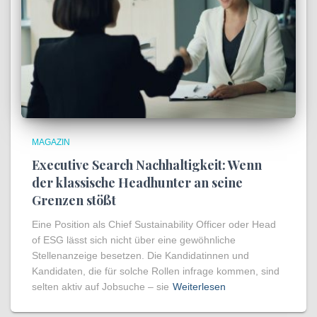
MAGAZIN
Executive Search Nachhaltigkeit: Wenn
der klassische Headhunter an seine
Grenzen stößt
Eine Position als Chief Sustainability Officer oder Head
of ESG lässt sich nicht über eine gewöhnliche
Stellenanzeige besetzen. Die Kandidatinnen und
Kandidaten, die für solche Rollen infrage kommen, sind
selten aktiv auf Jobsuche – sie
Weiterlesen