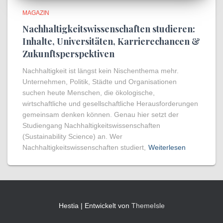
MAGAZIN
Nachhaltigkeitswissenschaften studieren:
Inhalte, Universitäten, Karrierechancen &
Zukunftsperspektiven
Nachhaltigkeit ist längst kein Nischenthema mehr.
Unternehmen, Politik, Städte und Organisationen
suchen heute Menschen, die ökologische,
wirtschaftliche und gesellschaftliche Herausforderungen
gemeinsam denken können. Genau hier setzt der
Studiengang Nachhaltigkeitswissenschaften
(Sustainability Science) an. Wer
Nachhaltigkeitswissenschaften studiert,
Weiterlesen
Hestia | Entwickelt von
ThemeIsle