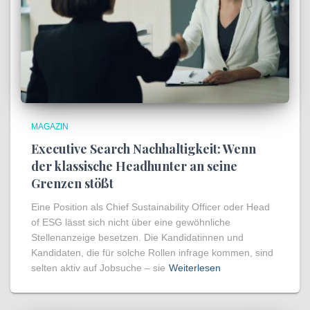
MAGAZIN
Executive Search Nachhaltigkeit: Wenn
der klassische Headhunter an seine
Grenzen stößt
Eine Position als Chief Sustainability Officer oder Head
of ESG lässt sich nicht über eine gewöhnliche
Stellenanzeige besetzen. Die Kandidatinnen und
Kandidaten, die für solche Rollen infrage kommen, sind
selten aktiv auf Jobsuche – sie
Weiterlesen