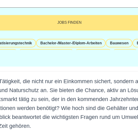
tisierungstechnik
Bachelor-/Master-/Diplom-Arbeiten
Bauwesen
Elektrik
Energie und Umwelttechnik
Feste Anstellung
Franchise
ssenschaften
Handelsvertreter
Heizung
Homeoffice möglich
ustiziariat
Klima
Konzernbuchhaltung
Leitung
Materialwirtsch
gkeit, die nicht nur ein Einkommen sichert, sondern au
Objektverwaltung
Öffentlicher Dienst
Ohne Berufserfahrung
Pa
 und Naturschutz an. Sie bieten die Chance, aktiv an L
tätssicherung
Rechtsabteilung
Sachbearbeitung
Sanitär
Schut
itsmarkt tätig zu sein, der in den kommenden Jahrzehnt
tenjobs
Studium
Teamleitung
Technische Dokumentation
Teilz
ationen werden benötigt? Wie hoch sind die Gehälter und
itere: Ingenieure und technische Berufe
Weitere: IT
Weitere: Naturwis
lick beantwortet die wichtigsten Fragen rund um Umwel
eit gehören.