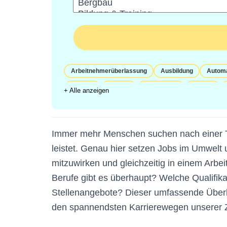
Arbeitnehmerüberlassung
Ausbildung
Automa
Biologie
Chemie
Compliance
Einkauf
+ Alle anzeigen
Führungskräfte
Full Time
Gebäude-
Geowi
Ingenieure und technische Berufe
Internship
J
Immer mehr Menschen suchen nach einer Täti
Mit Berufserfahrung
Mit Personalverantwortung
leistet. Genau hier setzen Jobs im Umwelt
Qualitätsmanagement
Qualitätsprüfung
Quali
mitzuwirken und gleichzeitig in einem Arbe
Sicherheitsdienste
Sicherheitstechnik
Studen
Berufe gibt es überhaupt? Welche Qualifik
Versorgungs-
Vollzeit
Weitere: Einkauf
We
Stellenangebote? Dieser umfassende Überb
Werkstudent
den spannendsten Karrierewegen unserer Z