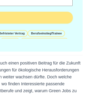
Befristeter Vertrag
Berufseinstieg/Trainee
Freelance
Freie Mitarbeit/Projektmitarbeit
Immobilienverwaltung
aft und Logistik
Mechaniker
ch einen positiven Beitrag für die Zukunft
rt Time
Praktikum
Prozessmanagement
ösungen für ökologische Herausforderungen
zdienste
Servicetechniker
Sicherheit
en weiter wachsen dürfte. Doch welche
eit
Temporary
Veranstaltungstechnik
 wo finden Interessierte passende
senschaften und Forschung
Weitere: Recht
tberufe und zeigt, warum Green Jobs zu