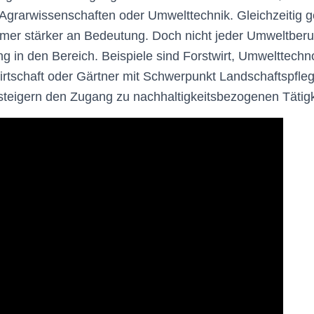
Agrarwissenschaften oder Umwelttechnik. Gleichzeitig g
mer stärker an Bedeutung. Doch nicht jeder Umweltberu
g in den Bereich. Beispiele sind Forstwirt, Umwelttech
wirtschaft oder Gärtner mit Schwerpunkt Landschaftspfle
teigern den Zugang zu nachhaltigkeitsbezogenen Tätigk