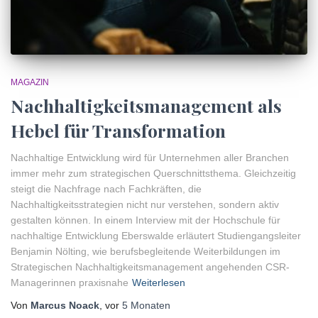
MAGAZIN
Nachhaltigkeitsmanagement als
Hebel für Transformation
Nachhaltige Entwicklung wird für Unternehmen aller Branchen
immer mehr zum strategischen Querschnittsthema. Gleichzeitig
steigt die Nachfrage nach Fachkräften, die
Nachhaltigkeitsstrategien nicht nur verstehen, sondern aktiv
gestalten können. In einem Interview mit der Hochschule für
nachhaltige Entwicklung Eberswalde erläutert Studiengangsleiter
Benjamin Nölting, wie berufsbegleitende Weiterbildungen im
Strategischen Nachhaltigkeitsmanagement angehenden CSR-
Managerinnen praxisnahe
Weiterlesen
Von
Marcus Noack
, vor
5 Monaten